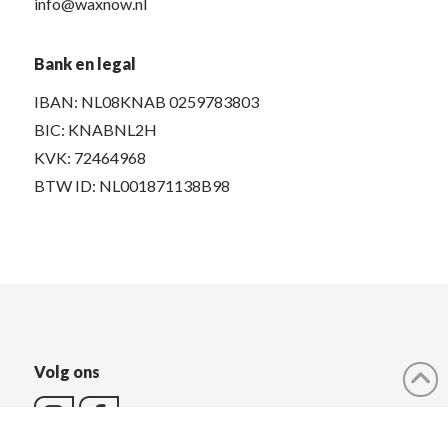
info@waxnow.nl
Bank en legal
IBAN: NL08KNAB 0259783803
BIC: KNABNL2H
KVK: 72464968
BTW ID: NL001871138B98
Volg ons