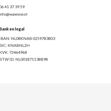
06 41 37 39 59
info@waxnow.nl
Bank en legal
IBAN: NL08KNAB 0259783803
BIC: KNABNL2H
KVK: 72464968
BTW ID: NL001871138B98