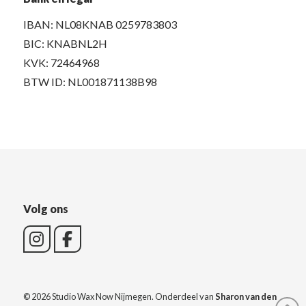
IBAN: NL08KNAB 0259783803
BIC: KNABNL2H
KVK: 72464968
BTW ID: NL001871138B98
Volg ons
© 2026 Studio Wax Now Nijmegen. Onderdeel van
Sharon van den